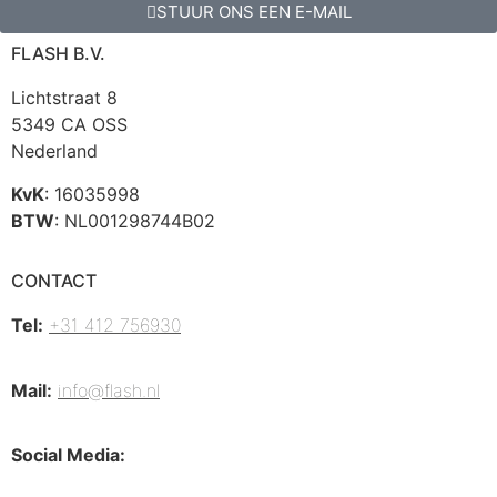
STUUR ONS EEN E-MAIL
FLASH B.V.
Lichtstraat 8
5349 CA OSS
Nederland
KvK
: 16035998
BTW
: NL001298744B02
CONTACT
Tel:
+31 412 756930
Mail:
info@flash.nl
Social Media: