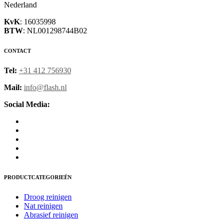
Nederland
KvK
: 16035998
BTW
: NL001298744B02
CONTACT
Tel:
+31 412 756930
Mail:
info@flash.nl
Social Media:
PRODUCTCATEGORIEËN
Droog reinigen
Nat reinigen
Abrasief reinigen