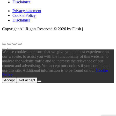
Disclaimer
Privacy statement
Cookie Policy
Disclaimer
Copyright All Rights Reserved © 2026 by Flash |
Website door
BEWISE Solutions
We use cookies to ensure that we give you the best experience on
our website, to assist you with the functionality of this website, to
analyse the website traffic and to increase the relevance of our
content and advertising. You accept our cookies if you continue to
use this site. Additional information is to be found on our
Cookie
Policy
.
Accept
Not accept