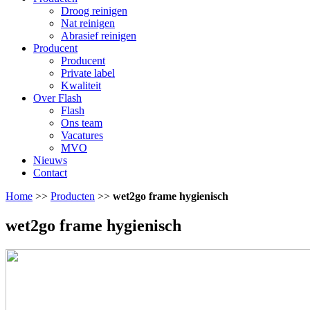
Droog reinigen
Nat reinigen
Abrasief reinigen
Producent
Producent
Private label
Kwaliteit
Over Flash
Flash
Ons team
Vacatures
MVO
Nieuws
Contact
Home
>>
Producten
>>
wet2go frame hygienisch
wet2go frame hygienisch