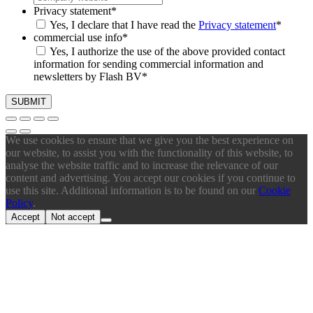
Privacy statement
*
Yes, I declare that I have read the
Privacy statement
*
commercial use info
*
Yes, I authorize the use of the above provided contact
information for sending commercial information and
newsletters by Flash BV
*
We use cookies to ensure that we give you the best experience on
our website, to assist you with the functionality of this website, to
analyse the website traffic and to increase the relevance of our
content and advertising. You accept our cookies if you continue to
use this site. Additional information is to be found on our
Cookie
Policy
.
Accept
Not accept