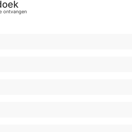
doek
te ontvangen