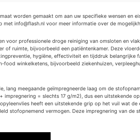
maat worden gemaakt om aan uw specifieke wensen en eise
p met info@flash.nl voor meer informatie over de mogelijk
voor professionele droge reiniging van omsloten en vlakk
r of ruimte, bijvoorbeeld een patiëntenkamer. Deze vloerd
gpreventie, hygiëne, effectiviteit en tijddruk belangrijke fa
food winkelketens, bijvoorbeeld ziekenhuizen, verpleegh
iele, lang meegaande geïmpregneerde laag om de stofopnam
+ impregnering = slechts 17 g/m2), dus een uitstekende o
pyleenvlies heeft een uitstekende grip op het vuil wat de 
ddeld stofopnemend vermogen. Deze impregnering van de s