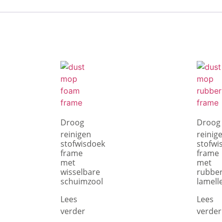
Droog
Droog
reinigen
reinig
stofwisdoek
stofwi
frame
frame
met
met
wisselbare
rubbe
schuimzool
lamell
Lees
Lees
verder
verder