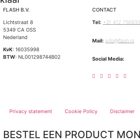
FLASH B.V.
CONTACT
Lichtstraat 8
Tel:
+31 412 756930
5349 CA OSS
Nederland
Mail:
info@flash.nl
KvK
: 16035998
BTW
: NL001298744B02
Social Media:
Privacy statement
Cookie Policy
Disclaimer
BESTEL EEN PRODUCT MO