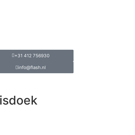
+31 412 756930
info@flash.nl
isdoek