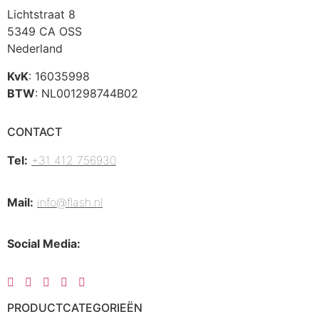
Lichtstraat 8
5349 CA OSS
Nederland
KvK
: 16035998
BTW
: NL001298744B02
CONTACT
Tel:
+31 412 756930
Mail:
info@flash.nl
Social Media:
PRODUCTCATEGORIEËN