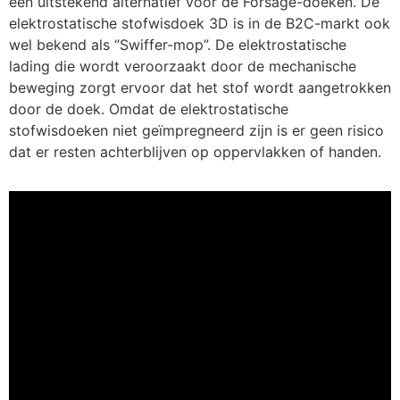
een uitstekend alternatief voor de Forsage-doeken. De
elektrostatische stofwisdoek 3D is in de B2C-markt ook
wel bekend als “Swiffer-mop”. De elektrostatische
lading die wordt veroorzaakt door de mechanische
beweging zorgt ervoor dat het stof wordt aangetrokken
door de doek. Omdat de elektrostatische
stofwisdoeken niet geïmpregneerd zijn is er geen risico
dat er resten achterblijven op oppervlakken of handen.