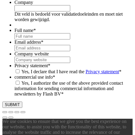
Company
Dit veld is bedoeld voor validatiedoeleinden en moet niet
worden gewijzigd.
Full name
*
Email address
*
Company website
Privacy statement
*
Yes, I declare that I have read the
Privacy statement
*
commercial use info
*
Yes, I authorize the use of the above provided contact
information for sending commercial information and
newsletters by Flash BV
*
We use cookies to ensure that we give you the best experience on
our website, to assist you with the functionality of this website, to
analyse the website traffic and to increase the relevance of our