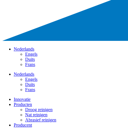
Nederlands
Engels
Duits
Frans
Nederlands
Engels
Duits
Frans
Innovatie
Producten
Droog reinigen
Nat reinigen
Abrasief reinigen
Producent